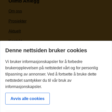
Olimb Anlegg
Om oss
Prosjekter
Aktuelt
Kontakt
Denne nettsiden bruker cookies
For kunder og leverandører
Vi bruker informasjonskapsler for å forbedre
Kontakt oss
brukeropplevelsen på nettstedet vårt og for personlig
tilpasning av annonser. Ved å fortsette å bruke dette
(+47) 69 28 10 00
nettstedet samtykker du til vår bruk av
informasjonskapsler.
post@olimb-anlegg.no
Sarpsborgveien 115, 1640 Råde
Avvis alle cookies