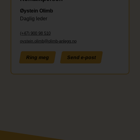
Øystein Olimb
Daglig leder
(+47) 900 98 510
oystein.olimb@olimb-anlegg.no
Ring meg
Send e-post