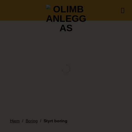
Skip
to
content
Hjem
/
Boring
/
Styrt boring