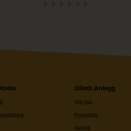
toder
Olimb Anlegg
ng
Om oss
onsboring
Prosjekter
g
Aktuelt