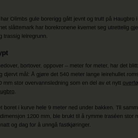
 har Olimbs gule borerigg gått jevnt og trutt på Haugbro 
t slåttemark har borekronene kvernet seg utrettelig gj
 trassig leiregrunn.
ypt
edover, bortover, oppover – meter for meter, har det blitt
g djervt mål: Å gjøre det 540 meter lange leirehullet romsl
0 mm stor overvannsledning som en del av et nytt
overfø
Haugbro
.
t boret i kurve hele 9 meter ned under bakken. Til samm
i dimensjon 1200 mm, ble brukt til å rymme traséen stor n
natt og dag for å unngå fastkjøringer.