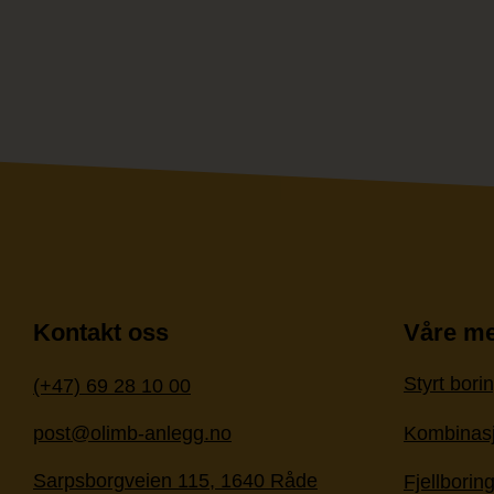
Kontakt oss
Våre me
Styrt bori
(+47) 69 28 10 00
Kombinasj
post@olimb-anlegg.no
Sarpsborgveien 115, 1640 Råde
Fjellborin