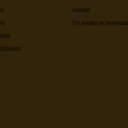
ng
Kontakt
ng
For kunder og leverandø
oring
ingsboring