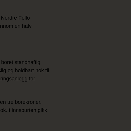
i Nordre Follo
ennom en halv
 boret standhaftig
ig og holdbart nok til
ringsanlegg for
en tre borekroner,
ok. I innspurten gikk