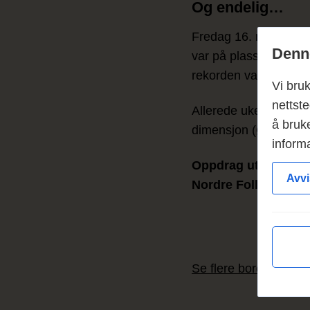
Og endelig…
Fredag 16. mai klokk
Denne
var på plass i boretr
rekorden var et glede
Vi bru
nettste
Allerede uken etter 
å bruke
dimensjon (Ø1000 mm
inform
Oppdrag utført som
Avvi
Nordre Follo komm
Se flere boreprosjekt