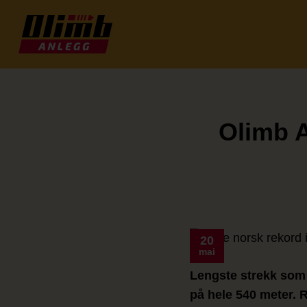
Skip
to
content
Olimb A
20
mai
Lengste strekk som
på hele 540 meter. 