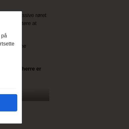
og det massive røret
nne konstatere at
 på
rtsette
bro i samme
r og byggherre er
nlegg AS