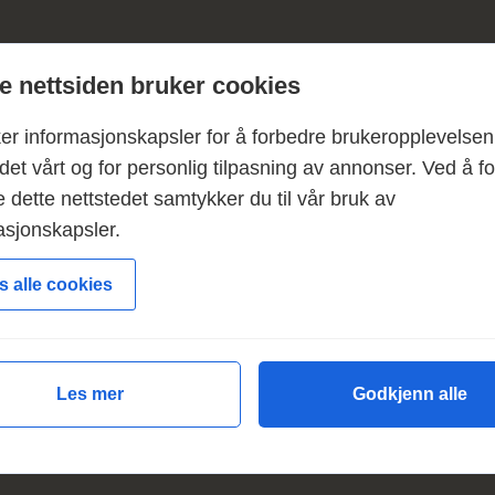
a 09.45 dukket borekrona opp av bakken for siste gang, 
 nettsiden bruker cookies
aséen. Slitne og lettede boreoperatører og ansvarlige ku
lig faktum.
ker informasjonskapsler for å forbedre brukeropplevelsen
det vårt og for personlig tilpasning av annonser. Ved å fo
gikk Olimb Anlegg i gang med strekk nummer to på Haug
 dette nettstedet samtykker du til vår bruk av
), men denne gangen «bare» 230 meter.
asjonskapsler.
 UE for hovedentreprenør
Isachsen AS
. Ledningseie
s alle cookies
une.
Foto: Isachsen A
Les mer
Godkjenn alle
er utført av Olimb Anlegg