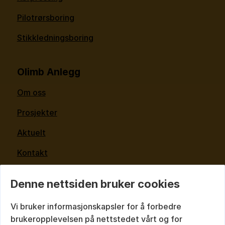
Pilotrørsboring
Stikkledningsboring
Olimb Anlegg
Om oss
Prosjekter
Aktuelt
Kontakt
For kunder og leverandører
Denne nettsiden bruker cookies
Kontakt oss
Vi bruker informasjonskapsler for å forbedre
brukeropplevelsen på nettstedet vårt og for