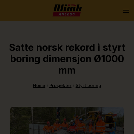
Skip
to
content
Satte norsk rekord i styrt
boring dimensjon Ø1000
mm
Home
/
Prosjekter
/
Styrt boring