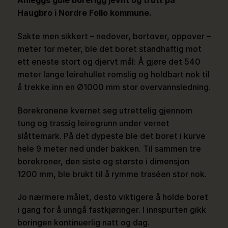
Anleggs gule borerigg jevnt og trutt på
Haugbro i Nordre Follo kommune.
Sakte men sikkert – nedover, bortover, oppover –
meter for meter, ble det boret standhaftig mot
ett eneste stort og djervt mål: Å gjøre det 540
meter lange leirehullet romslig og holdbart nok til
å trekke inn en Ø1000 mm stor overvannsledning.
Borekronene kvernet seg utrettelig gjennom
tung og trassig leiregrunn under vernet
slåttemark. På det dypeste ble det boret i kurve
hele 9 meter ned under bakken. Til sammen tre
borekroner, den siste og største i dimensjon
1200 mm, ble brukt til å rymme traséen stor nok.
Jo nærmere målet, desto viktigere å holde boret
i gang for å unngå fastkjøringer. I innspurten gikk
boringen kontinuerlig natt og dag.