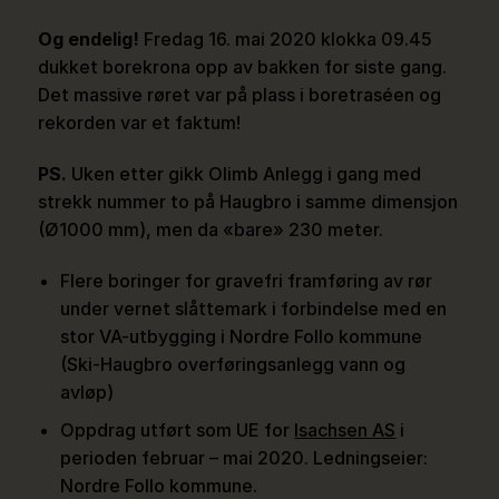
Og endelig!
Fredag 16. mai 2020 klokka 09.45
dukket borekrona opp av bakken for siste gang.
Det massive røret var på plass i boretraséen og
rekorden var et faktum!
PS.
Uken etter gikk Olimb Anlegg i gang med
strekk nummer to på Haugbro i samme dimensjon
(Ø1000 mm), men da «bare» 230 meter.
Flere boringer for gravefri framføring av rør
under vernet slåttemark i forbindelse med en
stor VA-utbygging i Nordre Follo kommune
(Ski-Haugbro overføringsanlegg vann og
avløp)
Oppdrag utført som UE for
Isachsen AS
i
perioden februar – mai 2020. Ledningseier:
Nordre Follo kommune.