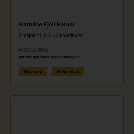
Karoline Fjell Haram
Prosjekt / HMS-KS koordinator
(+47) 986 70 692
karoline.fjell.haram@olimb-anlegg.no
Ring meg
Send e-post