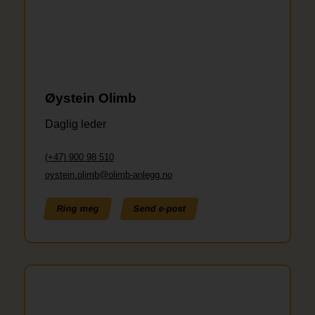
Øystein Olimb
Daglig leder
(+47) 900 98 510
oystein.olimb@olimb-anlegg.no
Ring meg
Send e-post