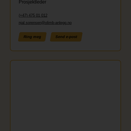
Prosjektleder
(+47) 475 01 012
njal.sorensen@olimb-anlegg.no
Ring meg
Send e-post