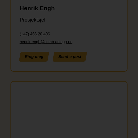
Henrik Engh
Prosjektsjef
(+47) 466 20 406
henrik.engh@olimb-anlegg.no
Ring meg
Send e-post