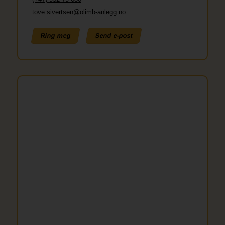
tove.sivertsen@olimb-anlegg.no
Ring meg
Send e-post