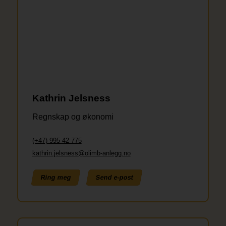
Kathrin Jelsness
Regnskap og økonomi
(+47) 995 42 775
kathrin.jelsness@olimb-anlegg.no
Ring meg
Send e-post