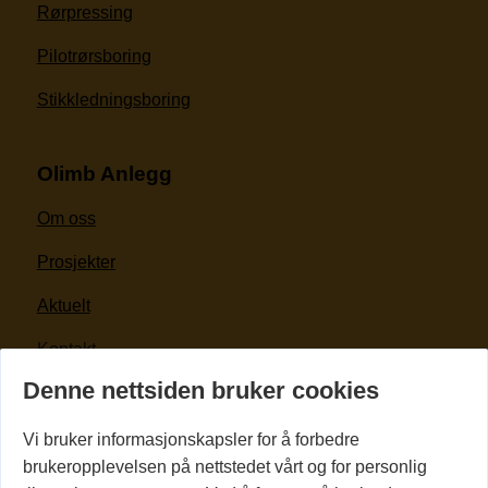
Rørpressing
Pilotrørsboring
Stikkledningsboring
Olimb Anlegg
Om oss
Prosjekter
Aktuelt
Kontakt
Denne nettsiden bruker cookies
For kunder og leverandører
Vi bruker informasjonskapsler for å forbedre
Kontakt oss
brukeropplevelsen på nettstedet vårt og for personlig