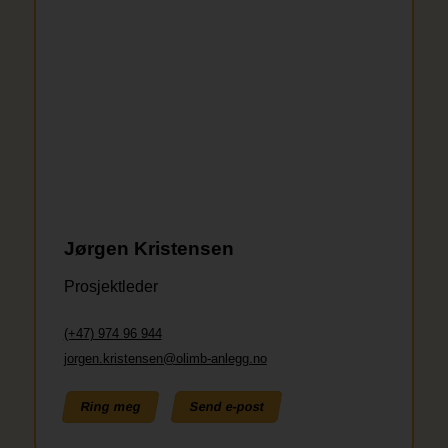
Jørgen Kristensen
Prosjektleder
(+47) 974 96 944
jorgen.kristensen@olimb-anlegg.no
Ring meg
Send e-post