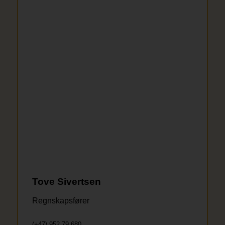
Tove Sivertsen
Regnskapsfører
(+47) 952 79 680