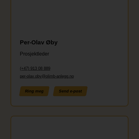
Per-Olav Øby
Prosjektleder
(+47) 913 08 889
per-olav.oby@olimb-anlegg.no
Ring meg
Send e-post