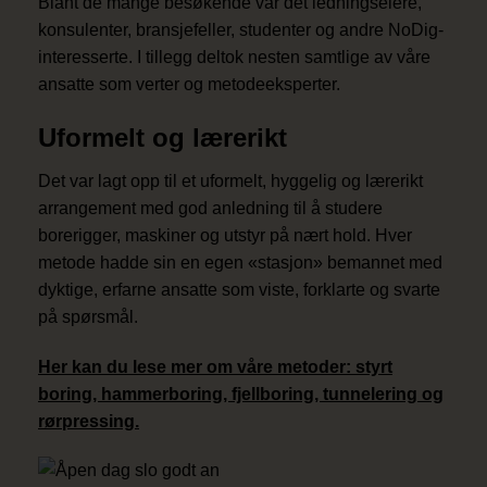
Blant de mange besøkende var det ledningseiere,
konsulenter, bransjefeller, studenter og andre NoDig-
interesserte. I tillegg deltok nesten samtlige av våre
ansatte som verter og metodeeksperter.
Uformelt og lærerikt
Det var lagt opp til et uformelt, hyggelig og lærerikt
arrangement med god anledning til å studere
borerigger, maskiner og utstyr på nært hold. Hver
metode hadde sin en egen «stasjon» bemannet med
dyktige, erfarne ansatte som viste, forklarte og svarte
på spørsmål.
Her kan du lese mer om våre metoder: styrt
boring, hammerboring, fjellboring, tunnelering og
rørpressing.