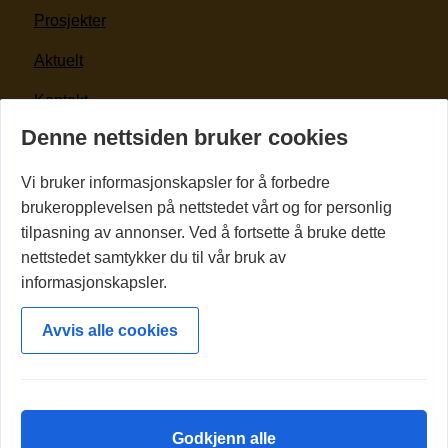
Prosjekter
Aktuelt
Kontakt
Denne nettsiden bruker cookies
For kunder og leverandører
Vi bruker informasjonskapsler for å forbedre
Kontakt oss
brukeropplevelsen på nettstedet vårt og for personlig
tilpasning av annonser. Ved å fortsette å bruke dette
(+47) 69 28 10 00
nettstedet samtykker du til vår bruk av
informasjonskapsler.
post@olimb-anlegg.no
Sarpsborgveien 115, 1640 Råde
Avvis alle cookies
Godkjenn alle