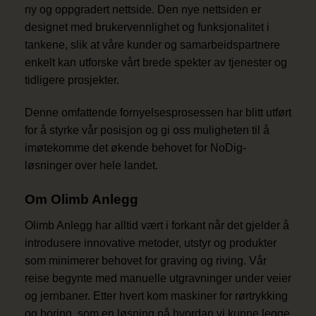
ny og oppgradert nettside. Den nye nettsiden er
designet med brukervennlighet og funksjonalitet i
tankene, slik at våre kunder og samarbeidspartnere
enkelt kan utforske vårt brede spekter av tjenester og
tidligere prosjekter.
Denne omfattende fornyelsesprosessen har blitt utført
for å styrke vår posisjon og gi oss muligheten til å
imøtekomme det økende behovet for NoDig-
løsninger over hele landet.
Om Olimb Anlegg
Olimb Anlegg har alltid vært i forkant når det gjelder å
introdusere innovative metoder, utstyr og produkter
som minimerer behovet for graving og riving. Vår
reise begynte med manuelle utgravninger under veier
og jernbaner. Etter hvert kom maskiner for rørtrykking
og boring, som en løsning på hvordan vi kunne legge