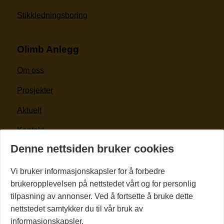
Stikkledningsboring
Olimb Anlegg
Om oss
Prosjekter
Aktuelt
Kontakt
Denne nettsiden bruker cookies
For kunder og leverandører
Vi bruker informasjonskapsler for å forbedre
Kontakt oss
brukeropplevelsen på nettstedet vårt og for personlig
tilpasning av annonser. Ved å fortsette å bruke dette
(+47) 69 28 10 00
nettstedet samtykker du til vår bruk av
informasjonskapsler.